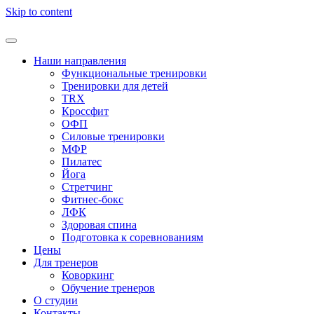
Skip to content
Наши направления
Функциональные тренировки
Тренировки для детей
TRX
Кроссфит
ОФП
Силовые тренировки
МФР
Пилатес
Йога
Стретчинг
Фитнес-бокс
ЛФК
Здоровая спина
Подготовка к соревнованиям
Цены
Для тренеров
Коворкинг
Обучение тренеров
О студии
Контакты