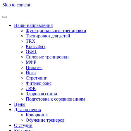
Skip to content
Наши направления
Функциональные тренировки
Тренировки для детей
TRX
Кроссфит
ОФП
Силовые тренировки
МФР
Пилатес
Йога
Стретчинг
Фитнес-бокс
ЛФК
Здоровая спина
Подготовка к соревнованиям
Цены
Для тренеров
Коворкинг
Обучение тренеров
О студии
Контакты