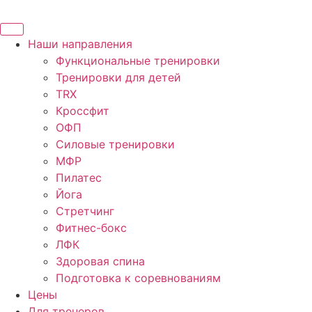
Skip
to
content
Наши направления
Функциональные тренировки
Тренировки для детей
TRX
Кроссфит
ОФП
Силовые тренировки
МФР
Пилатес
Йога
Стретчинг
Фитнес-бокс
ЛФК
Здоровая спина
Подготовка к соревнованиям
Цены
Для тренеров